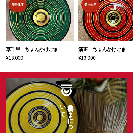
受注生産
受注生産
草千里 ちょんかけごま
清正 ちょんかけごま
¥
13,000
¥
13,000
て
肥後こ
ま
に
つ
い