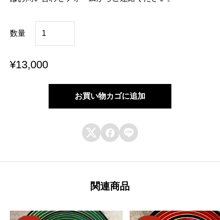
渦
数量
潮
¥
13,000
ち
ょ
お買い物カゴに追加
ん
か



け
ご
ま
関連商品
個